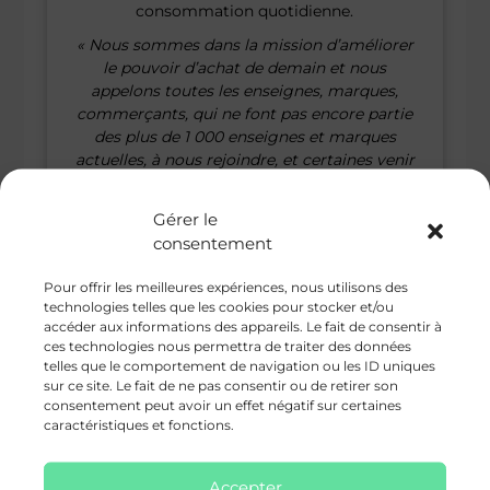
consommation quotidienne.
« Nous sommes dans la mission d’améliorer
le pouvoir d’achat de demain et nous
appelons toutes les enseignes, marques,
commerçants, qui ne font pas encore partie
des plus de 1 000 enseignes et marques
actuelles, à nous rejoindre, et certaines venir
en exclusivité, comme vient de le faire
Intermarché. L’histoire s’écrit maintenant »
Gérer le
assure Hélène Girault, Directrice de la
consentement
Communication de Smart Good Things.
Pour offrir les meilleures expériences, nous utilisons des
technologies telles que les cookies pour stocker et/ou
À propos de SMART GOOD THINGS
accéder aux informations des appareils. Le fait de consentir à
HOLDING
ces technologies nous permettra de traiter des données
telles que le comportement de navigation ou les ID uniques
Smart Good Things Holding c’est avant tout
sur ce site. Le fait de ne pas consentir ou de retirer son
une volonté : changer le monde en mettant la
consentement peut avoir un effet négatif sur certaines
caractéristiques et fonctions.
consommation au cœur de la protection.
Cotée sur Euronext Access+ à Paris et fondée
par Serge Bueno, Smart Good Things Holding
Accepter